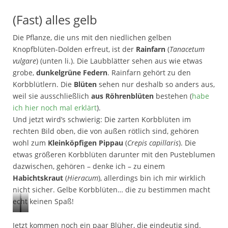
ä
a
(Fast) alles gelb
n
k
s
o
Die Pflanze, die uns mit den niedlichen gelben
e
b
Knopfblüten-Dolden erfreut, ist der
Rainfarn
(
Tanacetum
d
s
vulgare
) (unten li.). Die Laubblätter sehen aus wie etwas
i
K
grobe,
dunkelgrüne Federn
. Rainfarn gehört zu den
s
r
Korbblütlern. Die
Blüten
sehen nur deshalb so anders aus,
t
e
weil sie ausschließlich
aus Röhrenblüten
bestehen (
habe
e
u
ich hier noch mal erklärt
).
l
z
Und jetzt wird’s schwierig: Die zarten Korbblüten im
,
k
rechten Bild oben, die von außen rötlich sind, gehören
J
r
wohl zum
Kleinköpfigen Pippau
(
Crepis capillaris
). Die
o
a
etwas größeren Korbblüten darunter mit den Pusteblumen
h
u
dazwischen, gehören – denke ich – zu einem
a
t
Habichtskraut
(
Hieracum
), allerdings bin ich mir wirklich
n
nicht sicher. Gelbe Korbblüten… die zu bestimmen macht
n
echt keinen Spaß!
i
R
P
s
Jetzt kommen noch ein paar Blüher, die eindeutig sind.
a
i