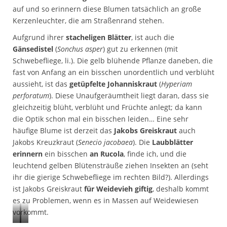
auf und so erinnern diese Blumen tatsächlich an große
Kerzenleuchter, die am Straßenrand stehen.
Aufgrund ihrer
stacheligen Blätter
, ist auch die
Gänsedistel
(
Sonchus asper
) gut zu erkennen (mit
Schwebefliege, li.). Die gelb blühende Pflanze daneben, die
fast von Anfang an ein bisschen unordentlich und verblüht
aussieht, ist das
getüpfelte
Johanniskraut
(
Hyperiam
perforatum
). Diese Unaufgeräumtheit liegt daran, dass sie
gleichzeitig blüht, verblüht und Früchte anlegt; da kann
die Optik schon mal ein bisschen leiden… Eine sehr
häufige Blume ist derzeit das
Jakobs Greiskraut
auch
Jakobs Kreuzkraut (
Senecio jacobaea
). Die
Laubblätter
erinnern
ein bisschen
an Rucola
, finde ich, und die
leuchtend gelben Blütensträuße ziehen Insekten an (seht
ihr die gierige Schwebefliege im rechten Bild?). Allerdings
ist Jakobs Greiskraut
für Weidevieh giftig
, deshalb kommt
es zu Problemen, wenn es in Massen auf Weidewiesen
vorkommt.
G
J