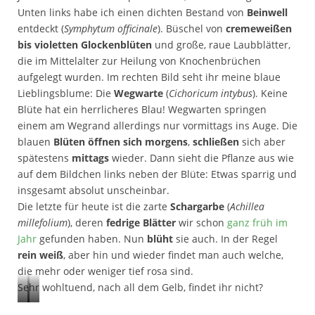
k
Unten links habe ich einen dichten Bestand von
Beinwell
i
p
r
entdeckt (
Symphytum officinale
). Büschel von
cremeweißen
n
p
a
bis violetten Glockenblüten
und große, raue Laubblätter,
f
a
u
die im Mittelalter zur Heilung von Knochenbrüchen
a
u
t
aufgelegt wurden. Im rechten Bild seht ihr meine blaue
r
(
Lieblingsblume: Die
Wegwarte
(
Cichoricum intybus
). Keine
n
o
Blüte hat ein herrlicheres Blau! Wegwarten springen
.
einem am Wegrand allerdings nur vormittags ins Auge. Die
)
blauen
Blüten öffnen sich morgens
,
schließen
sich aber
u
spätestens
mittags
wieder. Dann sieht die Pflanze aus wie
n
auf dem Bildchen links neben der Blüte: Etwas sparrig und
d
insgesamt absolut unscheinbar.
H
Die letzte für heute ist die zarte
Schargarbe
(
Achillea
a
millefolium
), deren
fedrige Blätter
wir schon
ganz früh im
b
Jahr
gefunden haben. Nun
blüht
sie auch. In der Regel
i
rein weiß
, aber hin und wieder findet man auch welche,
c
die mehr oder weniger tief rosa sind.
h
Sehr wohltuend, nach all dem Gelb, findet ihr nicht?
t
s
B
W