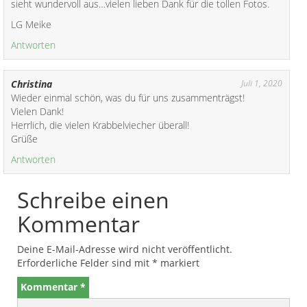
sieht wundervoll aus…vielen lieben Dank für die tollen Fotos.
b
LG Meike
e
Antworten
(
u
.
Christina
Juli 1, 2020
)
Wieder einmal schön, was du für uns zusammenträgst!
Vielen Dank!
Herrlich, die vielen Krabbelviecher überall!
Grüße
Antworten
Schreibe einen
Kommentar
Deine E-Mail-Adresse wird nicht veröffentlicht.
Erforderliche Felder sind mit
*
markiert
Kommentar
*