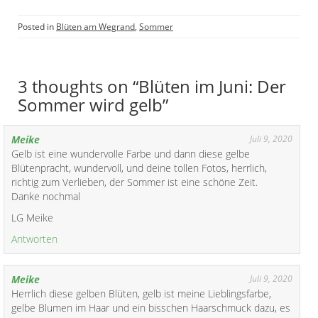
k
e
e
r
i
g
Posted in
Blüten am Wegrand
,
Sommer
a
n
w
u
w
a
t
e
r
3 thoughts on “Blüten im Juni: Der
(
l
t
Sommer wird gelb”
?
l
e
)
(
(
o
Meike
Juli 9, 2020
Gelb ist eine wundervolle Farbe und dann diese gelbe
u
.
Blütenpracht, wundervoll, und deine tollen Fotos, herrlich,
.
)
richtig zum Verlieben, der Sommer ist eine schöne Zeit.
)
,
Danke nochmal
S
LG Meike
c
h
Antworten
a
f
Meike
Juli 9, 2020
g
Herrlich diese gelben Blüten, gelb ist meine Lieblingsfarbe,
a
gelbe Blumen im Haar und ein bisschen Haarschmuck dazu, es
r