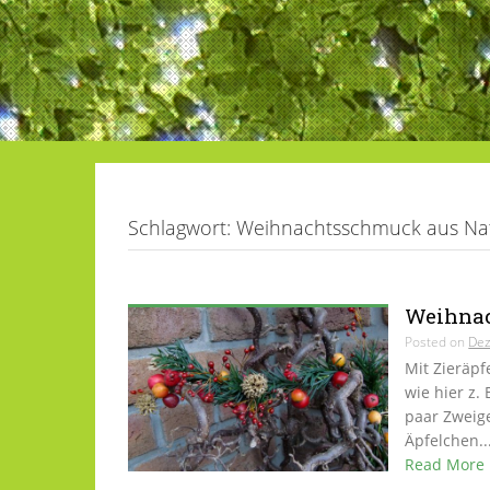
Schlagwort:
Weihnachtsschmuck aus Nat
Weihnac
Posted on
Dez
Mit Zieräpf
wie hier z.
paar Zweige
Äpfelchen..
Read More