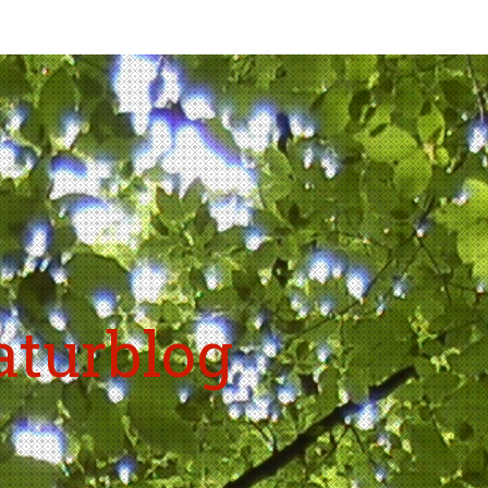
aturblog