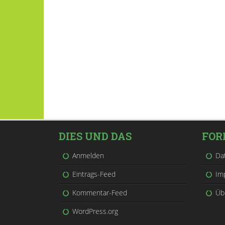
DIES UND DAS
FOR
Anmelden
Da
Eintrags-Feed
Im
Kommentar-Feed
Üb
WordPress.org