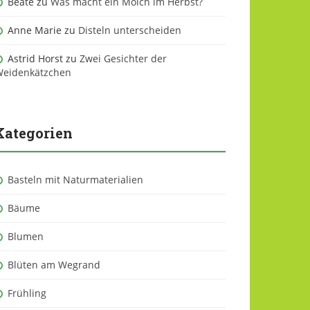
Beate
zu
Was macht ein Molch im Herbst?
Anne Marie
zu
Disteln unterscheiden
Astrid Horst
zu
Zwei Gesichter der
eidenkätzchen
Kategorien
Basteln mit Naturmaterialien
Bäume
Blumen
Blüten am Wegrand
Frühling