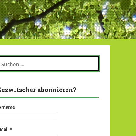
uchen
ch:
Gezwitscher abonnieren?
orname
-Mail
*