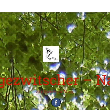
ezwitscher – N
die Natur im Blick