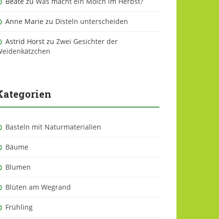
Beate
zu
Was macht ein Molch im Herbst?
Anne Marie
zu
Disteln unterscheiden
Astrid Horst
zu
Zwei Gesichter der
eidenkätzchen
Kategorien
Basteln mit Naturmaterialien
Bäume
Blumen
Blüten am Wegrand
Frühling