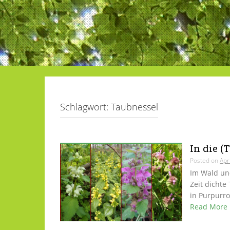
Schlagwort:
Taubnessel
In die (
Posted on
Apr
Im Wald un
Zeit dichte
in Purpurro
Read More