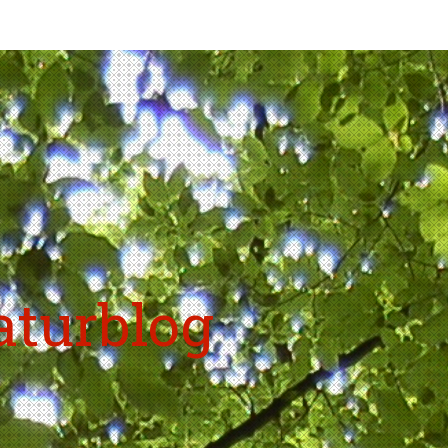
aturblog