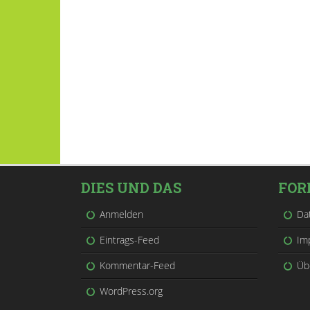
DIES UND DAS
FOR
Anmelden
Da
Eintrags-Feed
Im
Kommentar-Feed
Üb
WordPress.org