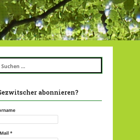
uchen
ch:
Gezwitscher abonnieren?
orname
-Mail
*