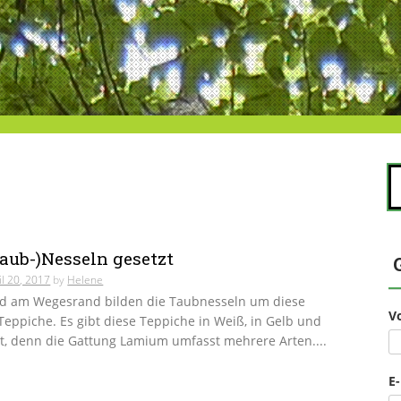
S
na
Taub-)Nesseln gesetzt
il 20, 2017
by
Helene
d am Wegesrand bilden die Taubnesseln um diese
V
 Teppiche. Es gibt diese Teppiche in Weiß, in Gelb und
t, denn die Gattung Lamium umfasst mehrere Arten....
E