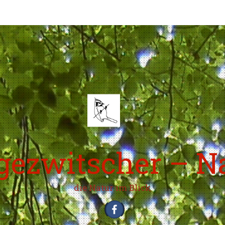
ezwitscher – N
die Natur im Blick