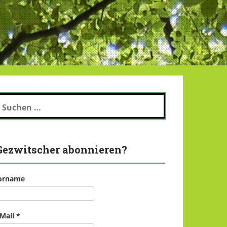
uchen
ch:
Gezwitscher abonnieren?
orname
-Mail
*