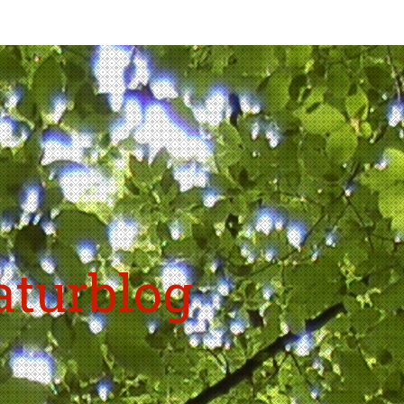
aturblog