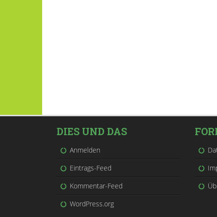
DIES UND DAS
FOR
Anmelden
Da
Eintrags-Feed
Im
Kommentar-Feed
Üb
WordPress.org