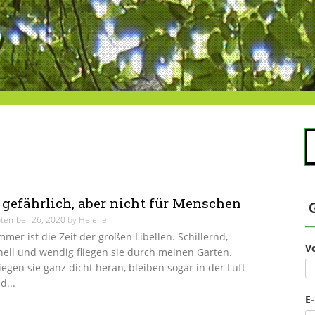
S
na
 gefährlich, aber nicht für Menschen
tember 26, 2020
by
Helene
mer ist die Zeit der großen Libellen. Schillernd,
V
ell und wendig fliegen sie durch meinen Garten.
liegen sie ganz dicht heran, bleiben sogar in der Luft
d...
E