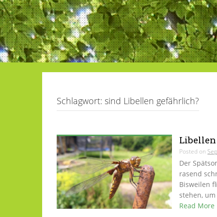
Schlagwort:
sind Libellen gefährlich?
Libellen
Posted on
Sep
Der Spätsom
rasend schn
Bisweilen f
stehen, um 
Read More