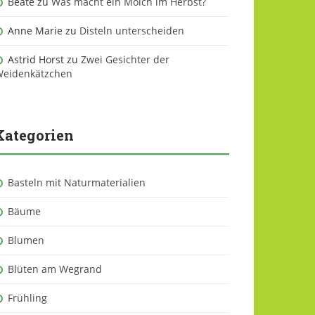
Beate
zu
Was macht ein Molch im Herbst?
Anne Marie
zu
Disteln unterscheiden
Astrid Horst
zu
Zwei Gesichter der
eidenkätzchen
Kategorien
Basteln mit Naturmaterialien
Bäume
Blumen
Blüten am Wegrand
Frühling