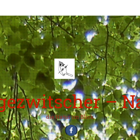
ezwitscher – N
die Natur im Blick