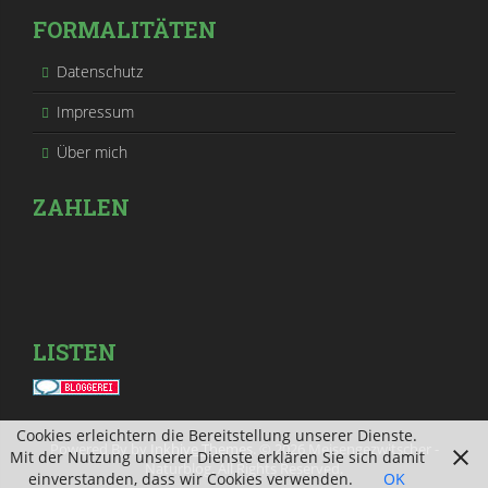
FORMALITÄTEN
Datenschutz
Impressum
Über mich
ZAHLEN
LISTEN
Cookies erleichtern die Bereitstellung unserer Dienste.
Powered By by
Inkhive Themes
. © 2026 Meisengezwitscher -
Mit der Nutzung unserer Dienste erklären Sie sich damit
Naturblog. All Rights Reserved.
einverstanden, dass wir Cookies verwenden.
OK