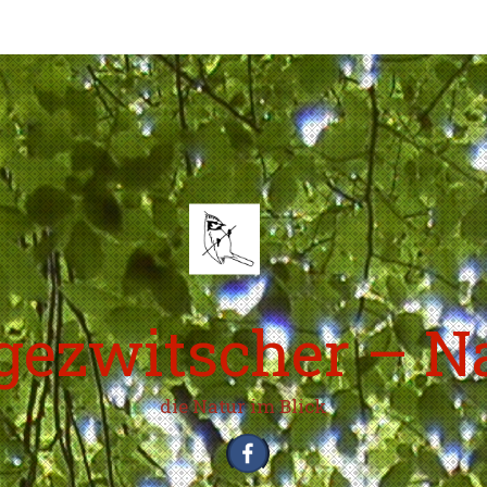
ezwitscher – N
die Natur im Blick