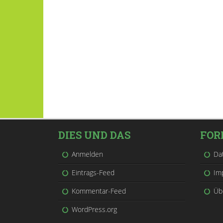
DIES UND DAS
FOR
Anmelden
Da
Eintrags-Feed
Im
Kommentar-Feed
Üb
WordPress.org