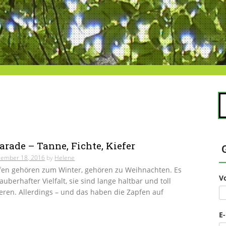
S
na
rade – Tanne, Fichte, Kiefer
ember 18, 2016
by
Helene
en gehören zum Winter, gehören zu Weihnachten. Es
V
zauberhafter Vielfalt, sie sind lange haltbar und toll
ren. Allerdings – und das haben die Zapfen auf
E