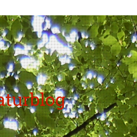
aturblog