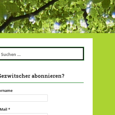
uchen
ch:
Gezwitscher abonnieren?
orname
-Mail
*