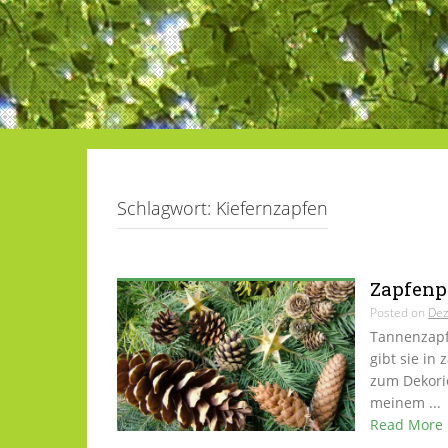
Schlagwort:
Kiefernzapfen
Zapfenpa
Posted on
Dez
Tannenzapf
gibt sie in 
zum Dekorie
meinem ...
Read More