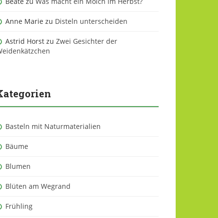
Beate
zu
Was macht ein Molch im Herbst?
Anne Marie
zu
Disteln unterscheiden
Astrid Horst
zu
Zwei Gesichter der
eidenkätzchen
Kategorien
Basteln mit Naturmaterialien
Bäume
Blumen
Blüten am Wegrand
Frühling