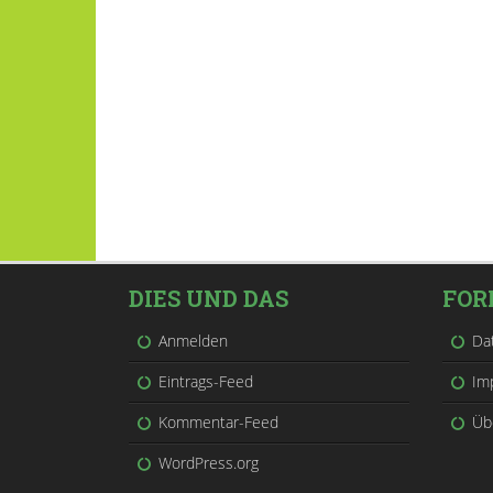
DIES UND DAS
FOR
Anmelden
Da
Eintrags-Feed
Im
Kommentar-Feed
Üb
WordPress.org