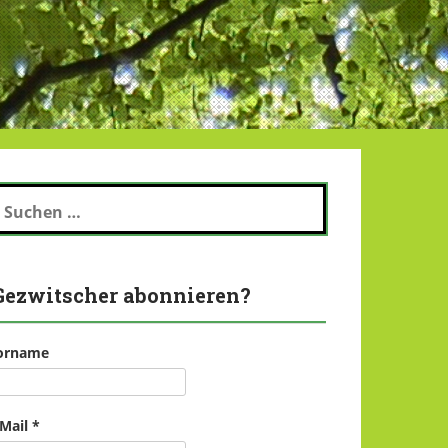
uchen
ch:
Gezwitscher abonnieren?
orname
-Mail
*