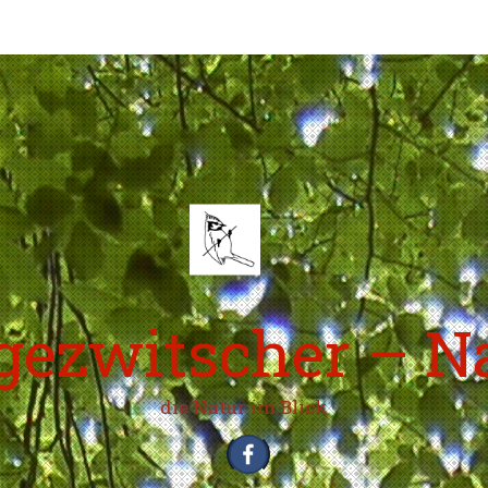
ezwitscher – N
die Natur im Blick