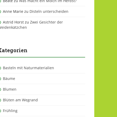
Beate
zu
Was macht ein Molch im Herbst?
Anne Marie
zu
Disteln unterscheiden
Astrid Horst
zu
Zwei Gesichter der
eidenkätzchen
Kategorien
Basteln mit Naturmaterialien
Bäume
Blumen
Blüten am Wegrand
Frühling