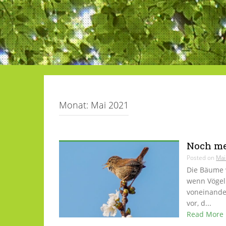
Monat:
Mai 2021
Noch me
Posted on
Mai
Die Bäume 
wenn Vögel
voneinander
vor, d...
Read More