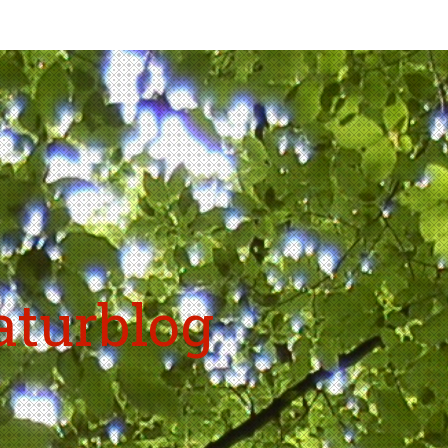
aturblog