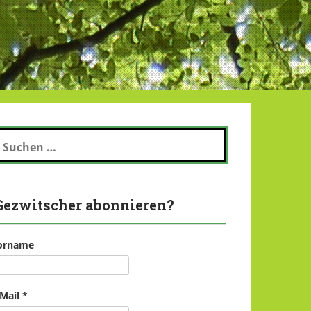
uchen
ch:
Gezwitscher abonnieren?
orname
-Mail
*