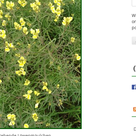
W
on
p
D
t stehende Löwenmäulchen