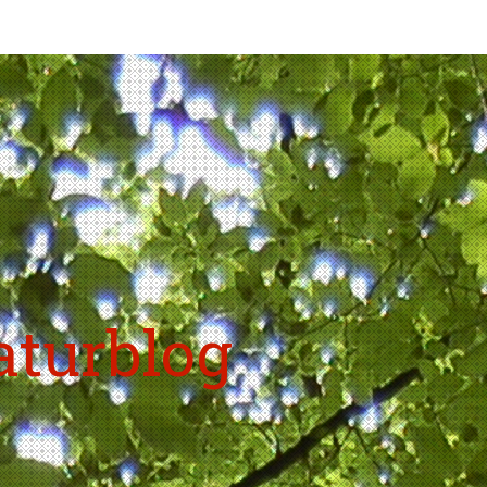
aturblog