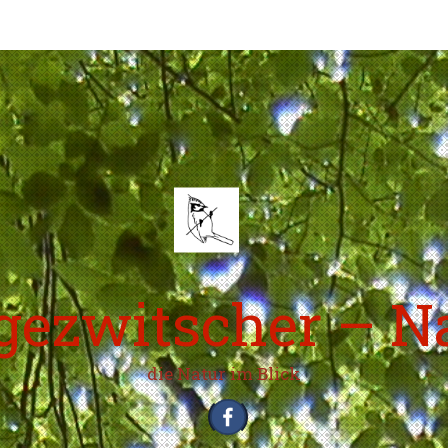
ezwitscher – N
die Natur im Blick