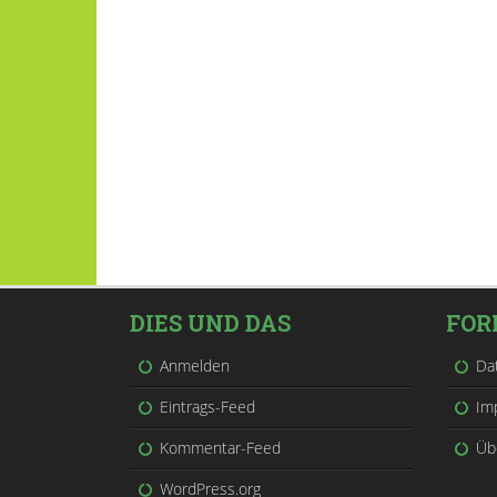
DIES UND DAS
FOR
Anmelden
Da
Eintrags-Feed
Im
Kommentar-Feed
Üb
WordPress.org