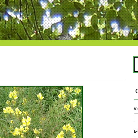
S
na
V
E