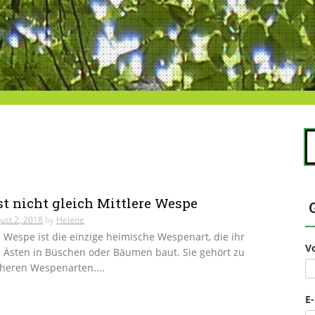
S
na
t nicht gleich Mittlere Wespe
ust 2, 2018
by
Helene
e Wespe ist die einzige heimische Wespenart, die ihr
V
n Ästen in Büschen oder Bäumen baut. Sie gehört zu
cheren Wespenarten....
E