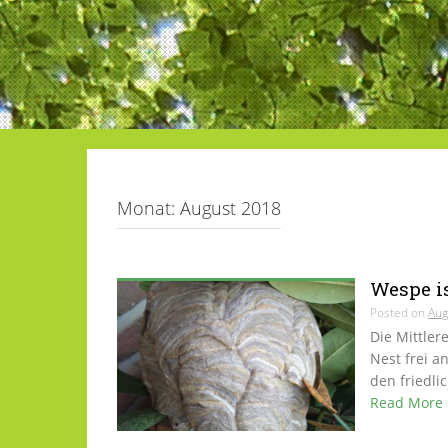
Monat:
August 2018
Wespe is
Posted on
Aug
Die Mittler
Nest frei a
den friedli
Read More