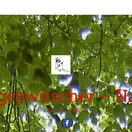
ezwitscher – N
die Natur im Blick