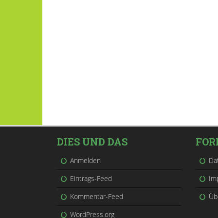
DIES UND DAS
FOR
Anmelden
Da
Eintrags-Feed
Im
Kommentar-Feed
Üb
WordPress.org