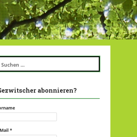
uchen
ch:
Gezwitscher abonnieren?
orname
-Mail
*