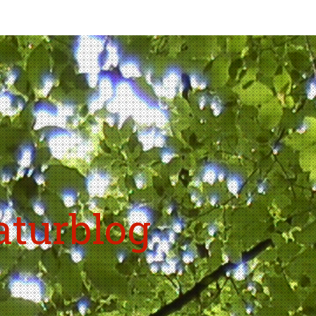
aturblog