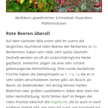
Weißdorn, gewöhnlicher Schneeball, Feuerdorn,
Pfaffenhütchen
Rote Beeren überall
Auf dem nächsten Bild unten seht ihr zuerst die
länglichen, leuchtend roten Beeren der Berberitze (o. l.).
Berberitzen haben sehr viele, sehr spitze Stacheln.
Deshalb werden sie oft als undurchdringliche Hecke
gepflanzt. Immerhin zeigen sie eine sehr schöne
gelborangerote Herbstfärbung. Eher runde dunkelrote
Früchte haben die Zwergmispeln (o. r. + u. r.), die es in
sehr vielen verschiedenen Sorten gibt: Als Busch, als
Baum, als Bodendecker; mit winzig kleinen harten
Blättchen oder großen Laubblättern, dabei aber stets mit
toller Herbstfärbung. Nicht fehlen darf im Reigen der
roten Früchte natürlich die
Hagebutte
, die es auch in noch
größerer Vielfalt gibt, von spitz bis rund, von büschelig bis