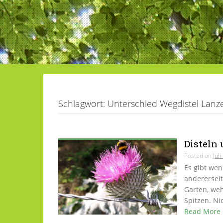
Schlagwort:
Unterschied Wegdistel Lanzet
Disteln
Posted on
Jul
Es gibt wen
anderersei
Garten, weh
Spitzen. Ni
Read More