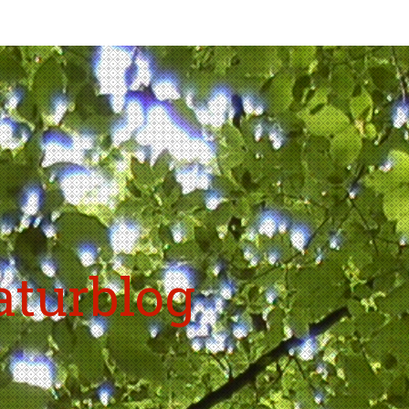
aturblog