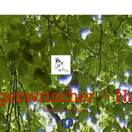
ezwitscher – N
die Natur im Blick