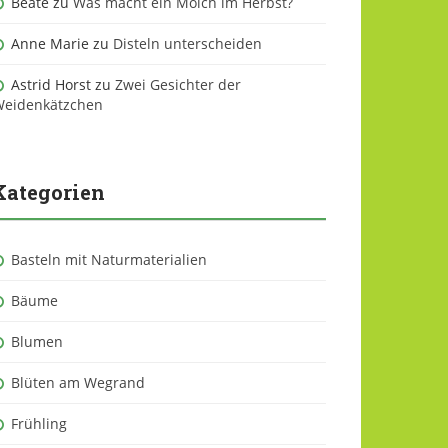
Beate
zu
Was macht ein Molch im Herbst?
Anne Marie
zu
Disteln unterscheiden
Astrid Horst
zu
Zwei Gesichter der
eidenkätzchen
Kategorien
Basteln mit Naturmaterialien
Bäume
Blumen
Blüten am Wegrand
Frühling