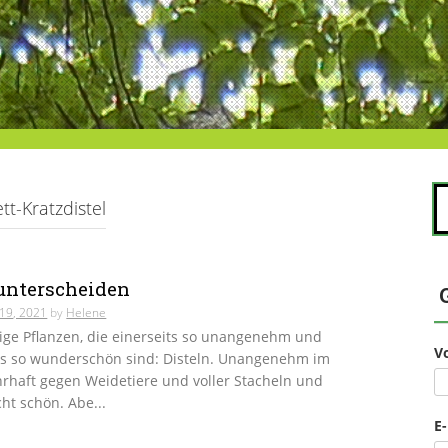
S
t-Kratzdistel
na
 unterscheiden
i 19, 2021
by
Helene
ige Pflanzen, die einerseits so unangenehm und
V
ts so wunderschön sind: Disteln. Unangenehm im
rhaft gegen Weidetiere und voller Stacheln und
cht schön. Abe...
E