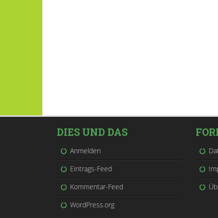
DIES UND DAS
FOR
Anmelden
Da
Eintrags-Feed
Im
Kommentar-Feed
Üb
WordPress.org