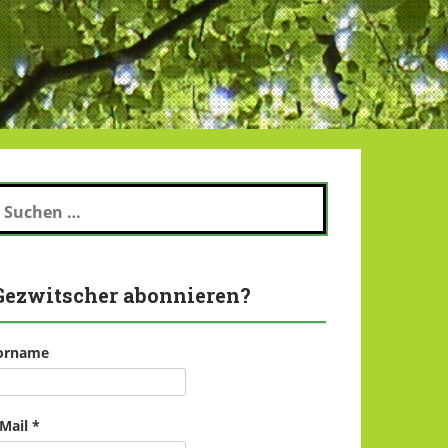
uchen
ch:
Gezwitscher abonnieren?
orname
-Mail
*