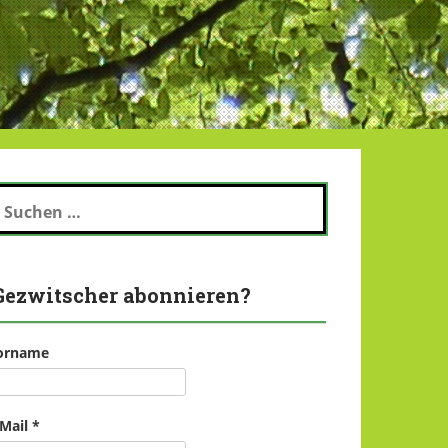
uchen
ch:
Gezwitscher abonnieren?
orname
-Mail
*