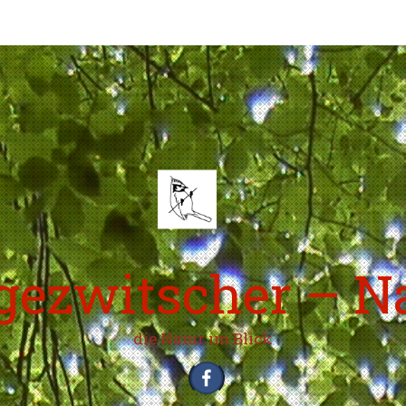
ezwitscher – N
die Natur im Blick