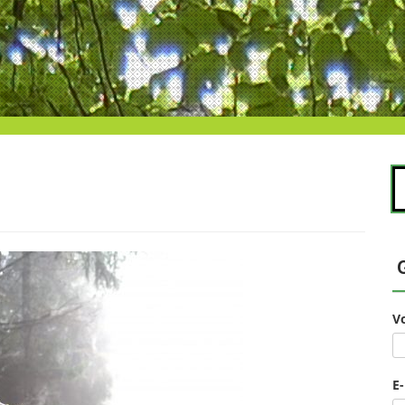
S
na
V
E