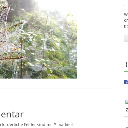
W
on
p
entar
rforderliche Felder sind mit
*
markiert