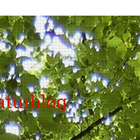
aturblog