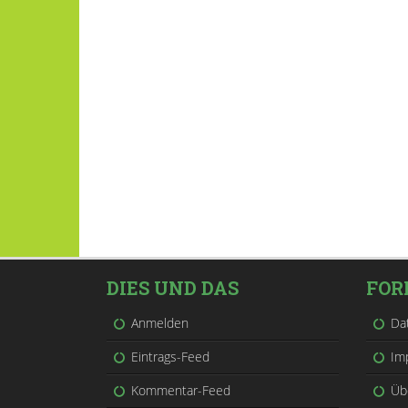
DIES UND DAS
FOR
Anmelden
Da
Eintrags-Feed
Im
Kommentar-Feed
Üb