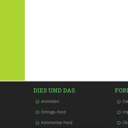
DIES UND DAS
FOR
Anmelden
Da
Eintrags-Feed
Im
Kommentar-Feed
Üb