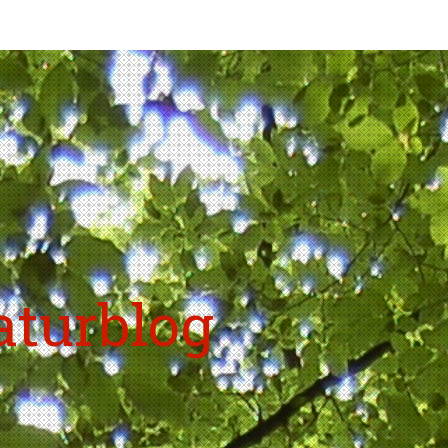
aturblog