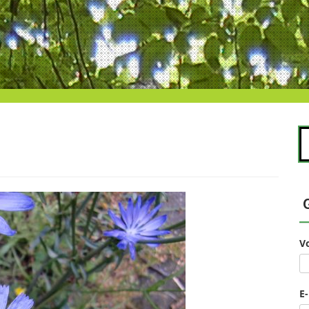
S
na
V
E