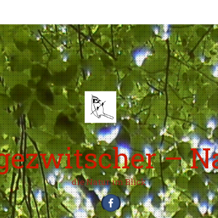
ezwitscher – N
die Natur im Blick