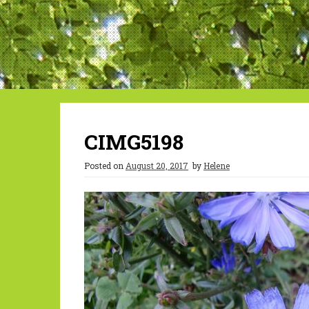
CIMG5198
Posted on
August 20, 2017
by
Helene