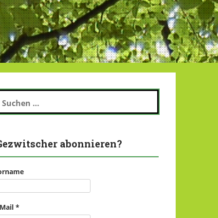
uchen
ch:
Gezwitscher abonnieren?
orname
-Mail
*