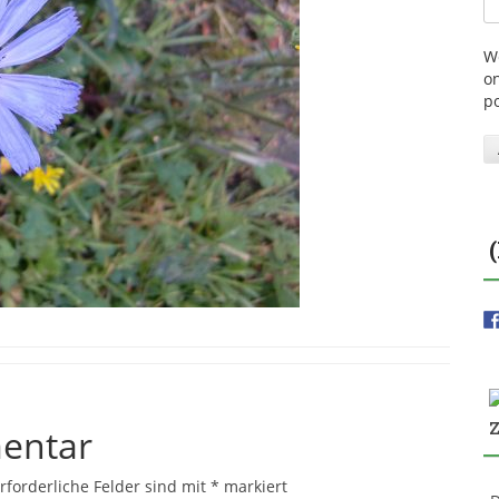
W
on
p
entar
rforderliche Felder sind mit
*
markiert