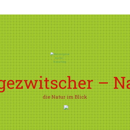
ezwitscher – N
die Natur im Blick