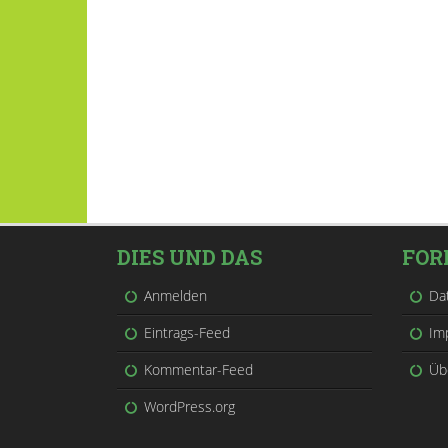
DIES UND DAS
FOR
Anmelden
Da
Eintrags-Feed
Im
Kommentar-Feed
Üb
WordPress.org