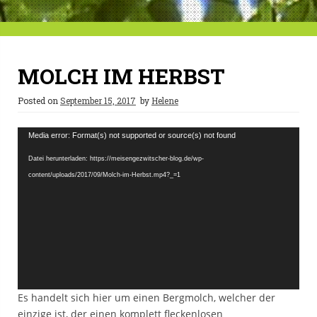
MOLCH IM HERBST
Posted on
September 15, 2017
by
Helene
Video-
Media error: Format(s) not supported or source(s) not found
Player
Datei herunterladen: https://meisengezwitscher-blog.de/wp-
content/uploads/2017/09/Molch-im-Herbst.mp4?_=1
Es handelt sich hier um einen Bergmolch, welcher der
einzige ist, der einen komplett fleckenlosen