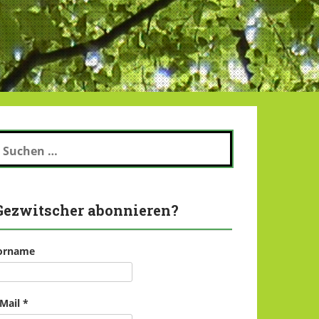
uchen
ch:
Gezwitscher abonnieren?
orname
-Mail
*