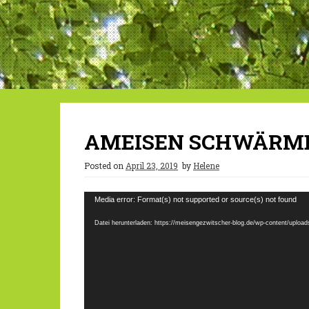
AMEISEN SCHWÄRM
Posted on
April 23, 2019
by
Helene
Video-
Media error: Format(s) not supported or source(s) not found
Player
Datei herunterladen: https://meisengezwitscher-blog.de/wp-content/u