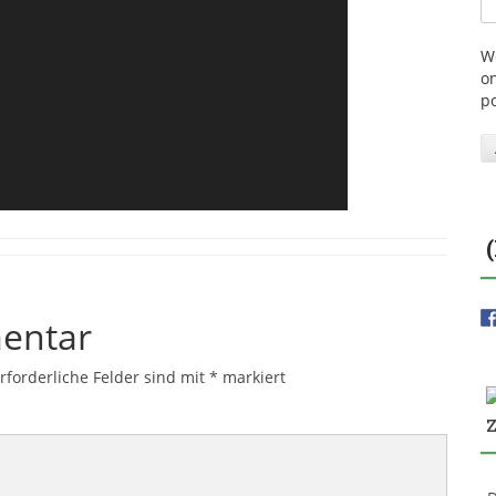
W
on
p
entar
rforderliche Felder sind mit
*
markiert