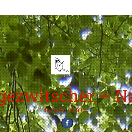
ezwitscher – N
die Natur im Blick