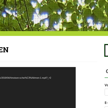
S
EN
na
ploads/2019/04/Ameisen-schw%C3%A4rmen-1.mp4?_=2
V
E