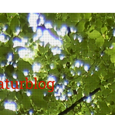
aturblog