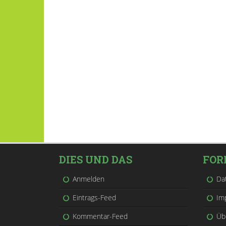
DIES UND DAS
FOR
Anmelden
Da
Eintrags-Feed
Im
Kommentar-Feed
Üb