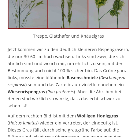
Trespe, Glatthafer und Knäuelgras
Jetzt kommen wir zu den deutlich kleineren Rispengräsern,
die nur 30-60 cm hoch wachsen: Links sind zwei, die sich
ähnlich sind und wo ich mir, um ehrlich zu sein, mit der
Bestimmung auch nicht 100 % sicher bin. Das Grüne ganz
links, müsste eine blühende
Rasenschmiele
(
Deschampsia
cespitosa
) sein und das Zarte braun-violette daneben ein
Wiesenrispengras
(
Poa pratensis
). Aber die Ährchen bei
denen sind wirklich so winzig, dass das echt schwer zu
sehen ist!
Auf dem rechten Bild ist mit dem
Wolligen Honiggras
(
Holcus lanatus
) wieder ein Vertreter, der eindeutig ist.
Dieses Gras fällt durch seine graugrüne Farbe auf, die
Blüten sind leicht rosa übergossen, und wenn man das