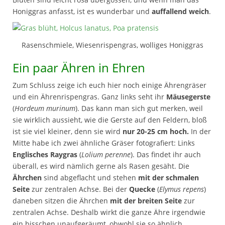
Honiggras anfasst, ist es wunderbar und
auffallend weich
.
Rasenschmiele, Wiesenrispengras, wolliges Honiggras
Ein paar Ähren in Ehren
Zum Schluss zeige ich euch hier noch einige Ährengräser
und ein Ährenrispengras. Ganz links seht ihr
Mäusegerste
(
Hordeum murinum
). Das kann man sich gut merken, weil
sie wirklich aussieht, wie die Gerste auf den Feldern, bloß
ist sie viel kleiner, denn sie wird
nur 20-25 cm hoch.
In der
Mitte habe ich zwei ähnliche Gräser fotografiert: Links
Englisches Raygras
(
Lolium perenne
). Das findet ihr auch
überall, es wird nämlich gerne als Rasen gesäht. Die
Ährchen
sind abgeflacht und stehen
mit der schmalen
Seite
zur zentralen Achse. Bei der
Quecke
(
Elymus repens
)
daneben sitzen die Ährchen
mit der breiten Seite
zur
zentralen Achse. Deshalb wirkt die ganze Ähre irgendwie
ein bisschen unaufgeräumt, obwohl sie so ähnlich