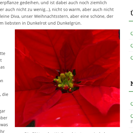
merpflanze gedeihen, und ist dabei auch noch ziemlich
ber auch nicht zu wenig…), nicht so warm, aber auch nicht
 kleine Diva, unser Weihnachtsstern, aber eine schöne, der
m liebsten in Dunkelrot und Dunkelgrün.
n
tte
t
das
on
 die
gar
aber
F
 was
ihr