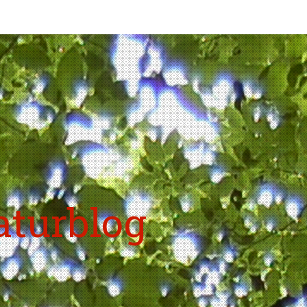
aturblog