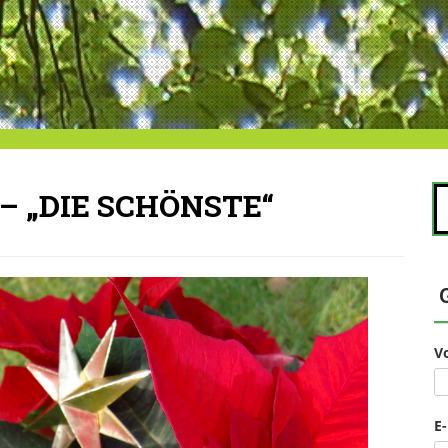
S
 „DIE SCHÖNSTE“
na
V
E