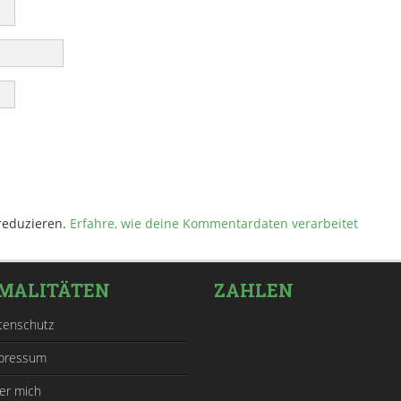
reduzieren.
Erfahre, wie deine Kommentardaten verarbeitet
MALITÄTEN
ZAHLEN
tenschutz
pressum
er mich