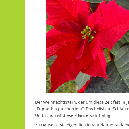
Der Weihnachtsstern, der um diese Zeit fast in
„Euphorbia pulcherrima“.
Das heißt auf Schlau 
Und schön ist diese Pflanze wahrhaftig.
Zu Hause ist sie eigentlich in Mittel- und Süd