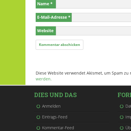
Name
*
E-Mail-Adresse
*
Website
Diese Website verwendet Akismet, um Spam zu 
werden.
DIES UND DAS
FOR
Anmelden
Da
Eintrags-Feed
Im
Kommentar-Feed
Üb