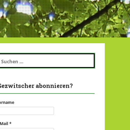
uchen
ch:
Gezwitscher abonnieren?
orname
-Mail
*