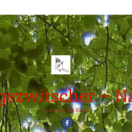
ezwitscher – N
die Natur im Blick