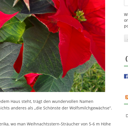
W
on
p
 jedem Haus steht, trägt den wundervollen Namen
nichts anderes als „die Schönste der Wolfsmilchgewächse“.
D
amerika, wo man Weihnachtsstern-Sträucher von 5-6 m Höhe