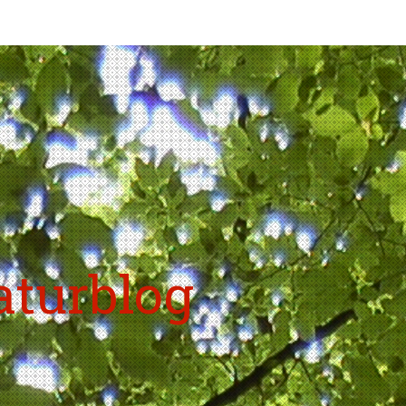
aturblog