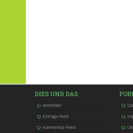
DIES UND DAS
FOR
Anmelden
Da
Eintrags-Feed
Im
Kommentar-Feed
Üb