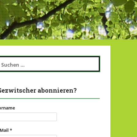
uchen
ch:
Gezwitscher abonnieren?
orname
-Mail
*