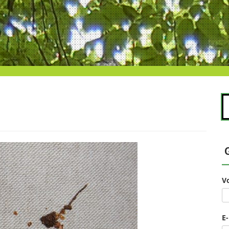
S
na
V
E