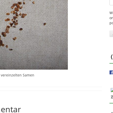
W
on
p
t vereinzelten Samen
entar