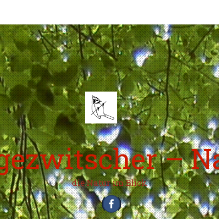
ezwitscher – N
die Natur im Blick